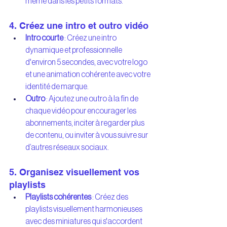
même dans les petits formats.
4. Créez une intro et outro vidéo
Intro courte
 : Créez une intro 
dynamique et professionnelle 
d'environ 5 secondes, avec votre logo 
et une animation cohérente avec votre 
identité de marque.
Outro
 : Ajoutez une outro à la fin de 
chaque vidéo pour encourager les 
abonnements, inciter à regarder plus 
de contenu, ou inviter à vous suivre sur 
d’autres réseaux sociaux.
5. Organisez visuellement vos 
playlists
Playlists cohérentes
 : Créez des 
playlists visuellement harmonieuses 
avec des miniatures qui s'accordent 