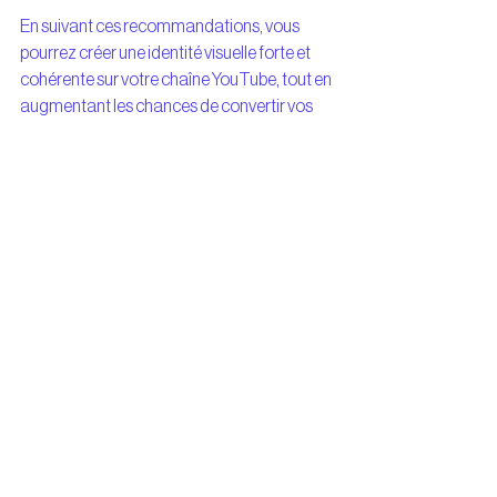
En suivant ces recommandations, vous 
pourrez créer une identité visuelle forte et 
cohérente sur votre chaîne YouTube, tout en 
augmentant les chances de convertir vos 
visiteurs en abonnés et spectateurs 
réguliers.
Voir tout
Posts récents