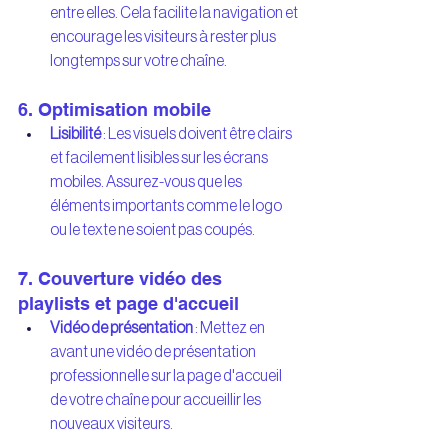
entre elles. Cela facilite la navigation et 
encourage les visiteurs à rester plus 
longtemps sur votre chaîne.
6. Optimisation mobile
Lisibilité
 : Les visuels doivent être clairs 
et facilement lisibles sur les écrans 
mobiles. Assurez-vous que les 
éléments importants comme le logo 
ou le texte ne soient pas coupés.
7. Couverture vidéo des 
playlists et page d'accueil
Vidéo de présentation
 : Mettez en 
avant une vidéo de présentation 
professionnelle sur la page d'accueil 
de votre chaîne pour accueillir les 
nouveaux visiteurs.