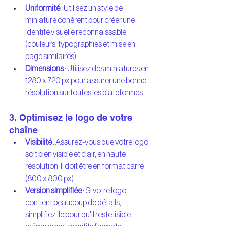
Uniformité
 : Utilisez un style de 
miniature cohérent pour créer une 
identité visuelle reconnaissable 
(couleurs, typographies et mise en 
page similaires).
Dimensions
 : Utilisez des miniatures en 
1280 x 720 px pour assurer une bonne 
résolution sur toutes les plateformes.
3. Optimisez le logo de votre 
chaîne
Visibilité
 : Assurez-vous que votre logo 
soit bien visible et clair, en haute 
résolution. Il doit être en format carré 
(800 x 800 px).
Version simplifiée
 : Si votre logo 
contient beaucoup de détails, 
simplifiez-le pour qu'il reste lisible 