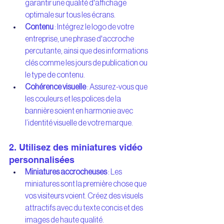
garantir une qualité d'affichage 
optimale sur tous les écrans.
Contenu
 : Intégrez le logo de votre 
entreprise, une phrase d'accroche 
percutante, ainsi que des informations 
clés comme les jours de publication ou 
le type de contenu.
Cohérence visuelle
 : Assurez-vous que 
les couleurs et les polices de la 
bannière soient en harmonie avec 
l’identité visuelle de votre marque.
2. Utilisez des miniatures vidéo 
personnalisées
Miniatures accrocheuses
 : Les 
miniatures sont la première chose que 
vos visiteurs voient. Créez des visuels 
attractifs avec du texte concis et des 
images de haute qualité.