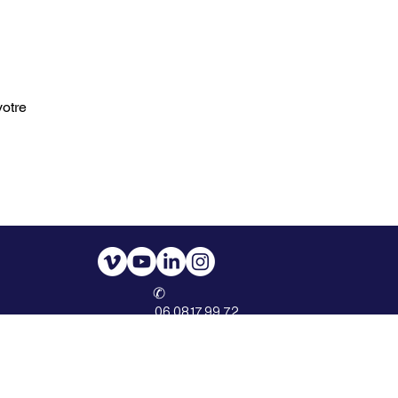
votre
​✆
06.08.17.99.72
CONTACT
MENTIONS LÉGALES