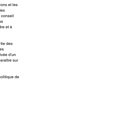
ons et les
des
 conseil
us
re et à
rtie des
ses
rivée d'un
paraître sur
olitique de