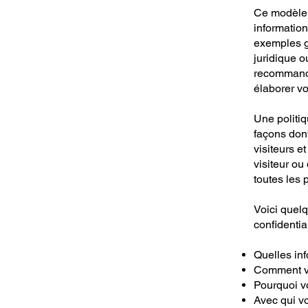
Ce modèle e
information
exemples g
juridique 
recommando
élaborer vo
Une politiq
façons dont
visiteurs e
visiteur ou 
toutes les 
Voici quel
confidential
Quelles inf
Comment vo
Pourquoi vo
Avec qui v