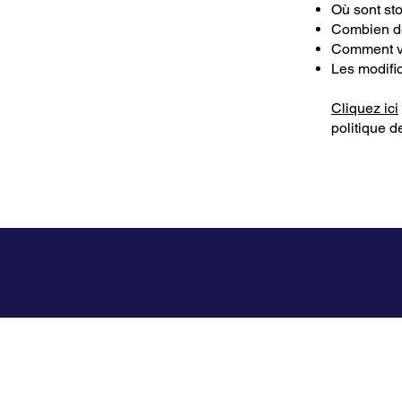
Où sont st
Combien de
Comment vo
Les modific
Cliquez ici
politique de
LE STUDIO
CAS CLIENTS